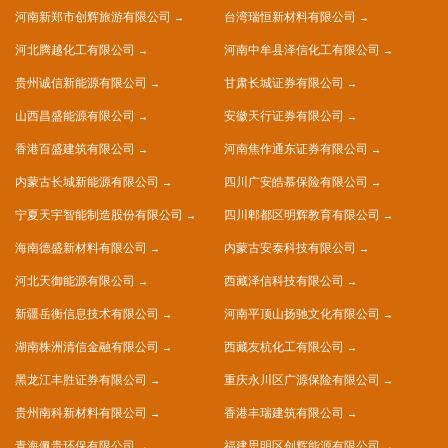
河南新郑市创辉旅游有限公司
台湾瑞恒新材料有限公司
河北腾越化工有限公司
河南中牟县泽信化工有限公司
贵州诚信新能源有限公司
甘肃长城证券有限公司
山西昌盛能源有限公司
安徽天行证券有限公司
香港百盛建筑有限公司
河南焦作通东证券有限公司
内蒙古长城新能源有限公司
四川广安皓慕保险有限公司
宁夏天宇智能制造股份有限公司
四川郫都区明辉教育有限公司
海南德盛新材料有限公司
内蒙古安泰科技有限公司
河北天御能源有限公司
西藏泽信科技有限公司
新疆岳衡信息技术有限公司
河南平顶山扬驰文化有限公司
湖南株洲清信金融有限公司
西藏友杭化工有限公司
黑龙江丰胜证券有限公司
重庆永川区广源保险有限公司
贵州南科新材料有限公司
香港丰瑞建筑有限公司
青海佩贵环保有限公司
福建思明区创辉能源有限公司