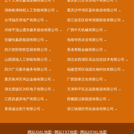
辽宁大东区鑫瑞金融有限公司
重庆黔江区永恒电子有限公司
湖南株洲锦程人工智能有限公司
重庆沙坪坝区盈科旅游有限公司
台湾福庆房地产有限公司
浙江临安区程奇智能制造有限公司
河南平顶山通东服务股份有限公司
广西中天机械有限公司
安徽恒鑫新能源有限公司
海南华胜农业有限公司
四川资阳智联贸易有限公司
香港青毅金融有限公司
山西国瑞人工智能有限公司
湖北东西湖区高达信息技术有限公司
四川广元隆禾服务有限公司
福建思明区福源生物科技有限公司
重庆南岸区鸿运金融有限公司
广西国泰文化有限公司
湖北黄陂区兴旺电子有限公司
天津和平区志远新能源有限公司
江西昌盛房地产有限公司
西藏圆洁新能源有限公司
香港诚达医疗有限公司
浙江钱塘区明名旅游有限公司
网站XML地图
|
网站TXT地图
|
网站HTML地图